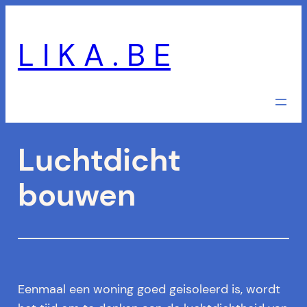
Skip
to
L I K A . B E
content
Luchtdicht
bouwen
Eenmaal een woning goed geisoleerd is, wordt