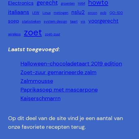
howto
gerecht
Electronics
groenten
HAM
italiaans
nslu2
LEW
Linux
metingen
orcon
pcb
QO-100
voorgerecht
soep
statistieken
system design
taart
vis
zoet
wireless
zoet-zuur
Laatst toegevoegd
:
Halloween-chocoladetaart 2019 edition
Zoet-zuur gemarineerde zalm
Zalmmousse
Paprikasoep met mascarpone
Kaiserschmarrn
Op dit deel van de site vind je een aantal van
onze favoriete recepten terug.