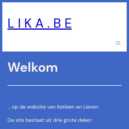
Skip
to
L I K A . B E
content
Welkom
… op de website van Katleen en Lieven.
De site bestaat uit drie grote delen: