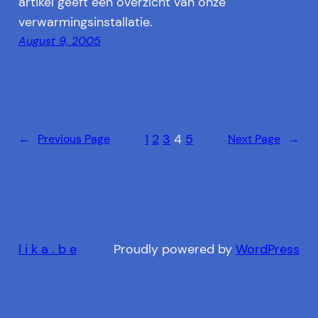
artikel geeft een overzicht van onze
verwarmingsinstallatie.
August 9, 2005
1
2
3
4
5
←
Previous Page
Next Page
→
l i k a . b e
Proudly powered by
WordPress